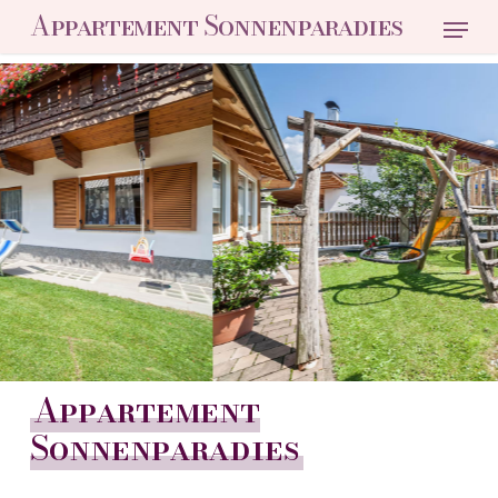
Skip
Menu
Appartement Sonnenparadies
to
main
content
Appartement
Sonnenparadies