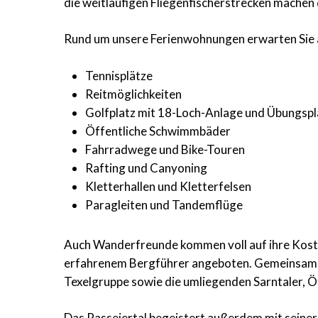
die weitläufigen Fliegenfischerstrecken machen 
Rund um unsere Ferienwohnungen erwarten Si
Tennisplätze
Reitmöglichkeiten
Golfplatz mit 18-Loch-Anlage und Übungspl
Öffentliche Schwimmbäder
Fahrradwege und Bike-Touren
Rafting und Canyoning
Kletterhallen und Kletterfelsen
Paragleiten und Tandemflüge
Auch Wanderfreunde kommen voll auf ihre Kost
erfahrenem Bergführer angeboten. Gemeinsam e
Texelgruppe sowie die umliegenden Sarntaler, Öt
Das Passeiertal begeistert außerdem mit seiner 