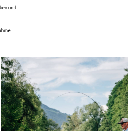
cken und
nahme