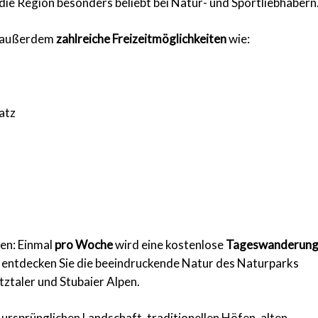
die Region besonders beliebt bei Natur- und Sportliebhabern
e außerdem
zahlreiche Freizeitmöglichkeiten
wie:
atz
en: Einmal
pro Woche
wird eine kostenlose
Tageswanderun
ntdecken Sie die beeindruckende Natur des Naturparks
ztaler und Stubaier Alpen.
ursprünglichen Landschaft, traditionellen Höfen, alten