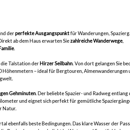
ind der
perfekte Ausgangspunkt
für Wanderungen, Spazier
 Direkt ab dem Haus erwarten Sie
zahlreiche Wanderwege
,
Familie
.
 die Talstation der
Hirzer Seilbahn
. Von dort gelangen Sie be
000 Höhenmetern – ideal für Bergtouren, Almenwanderungen 
gwelt.
igen Gehminuten
. Der beliebte Spazier- und Radweg entlang
Kilometer und eignet sich perfekt für gemütliche Spaziergäng
r Natur.
rtal ebenfalls beste Bedingungen. Das klare Wasser der Pas